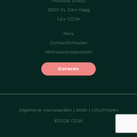
Postbus 30453
2500 GL Den Haag
t.a.v. CDJA
Pers
Contactformulier
Vertrouwenspersoon
Doneren
Algemene voorwaarden
|
ANBI
|
Uitschrijven
©2026 CDJA
Item toegevoegd aan winkelwagen.
Afrekenen
0 items -
€
0,00