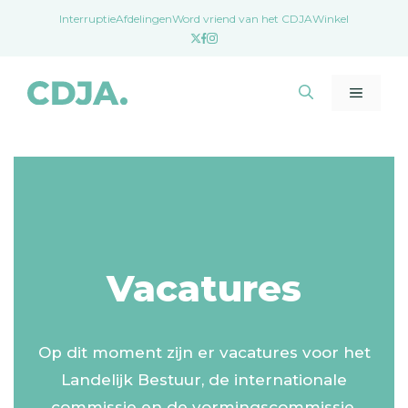
Ga
Interruptie
Afdelingen
Word vriend van het CDJA
Winkel
naar
de
inhoud
Menu
Vacatures
Op dit moment zijn er vacatures voor het
Landelijk Bestuur, de internationale
commissie en de vormingscommissie.