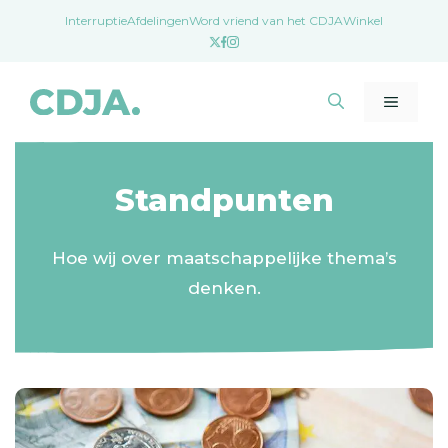
Ga
Interruptie
Afdelingen
Word vriend van het CDJA
Winkel
naar
de
inhoud
Menu
Standpunten
Hoe wij over maatschappelijke thema’s
denken.