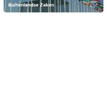
Buitenlandse Zaken
Armoedebeleid,
participatie en pensioenen