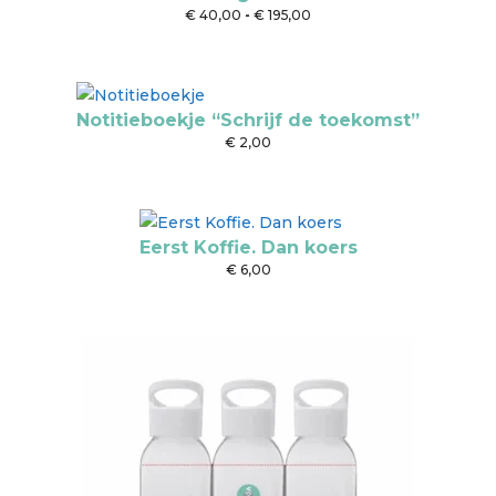
Prijsklasse:
€
40,00
-
€
195,00
€ 40,00
tot
€ 195,00
Notitieboekje “Schrijf de toekomst”
€
2,00
Eerst Koffie. Dan koers
€
6,00