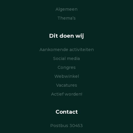
Algemeen
Thema’s
Dit doen wij
Aankomende activiteiten
Social media
Congres
Webwinkel
Vacatures
Actief worden!
Contact
Postbus 30453