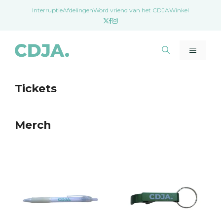
Ga
Interruptie
Afdelingen
Word vriend van het CDJA
Winkel
naar
de
inhoud
Menu
Tickets
Merch