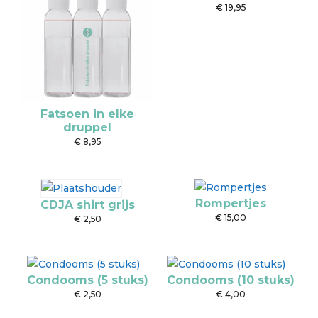
€
19,95
Fatsoen in elke
druppel
€
8,95
Rompertjes
CDJA shirt grijs
€
15,00
€
2,50
Condooms (5 stuks)
Condooms (10 stuks)
€
2,50
€
4,00