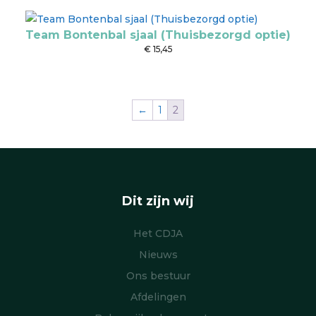
Team Bontenbal sjaal (Thuisbezorgd optie)
€
15,45
←
1
2
Dit zijn wij
Het CDJA
Nieuws
Ons bestuur
Afdelingen