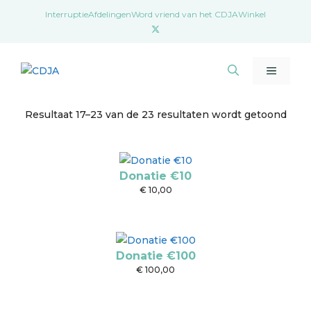
Ga
Interruptie
Afdelingen
Word vriend van het CDJA
Winkel
naar
de
inhoud
Menu
Resultaat 17–23 van de 23 resultaten wordt getoond
Donatie €10
€
10,00
Donatie €100
€
100,00