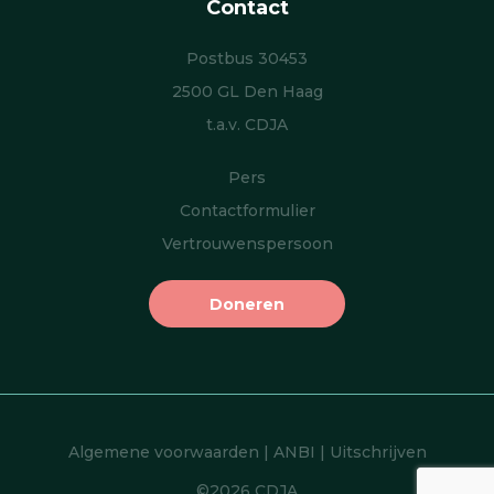
Contact
Postbus 30453
2500 GL Den Haag
t.a.v. CDJA
Pers
Contactformulier
Vertrouwenspersoon
Doneren
Algemene voorwaarden
|
ANBI
|
Uitschrijven
©2026 CDJA
Item toegevoegd aan winkelwagen.