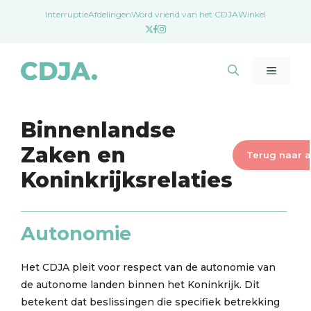
Ga
Interruptie
Afdelingen
Word vriend van het CDJA
Winkel
naar
de
inhoud
Menu
Binnenlandse
Zaken en
Terug naar a
Koninkrijksrelaties
Autonomie
Het CDJA pleit voor respect van de autonomie van
de autonome landen binnen het Koninkrijk. Dit
betekent dat beslissingen die specifiek betrekking