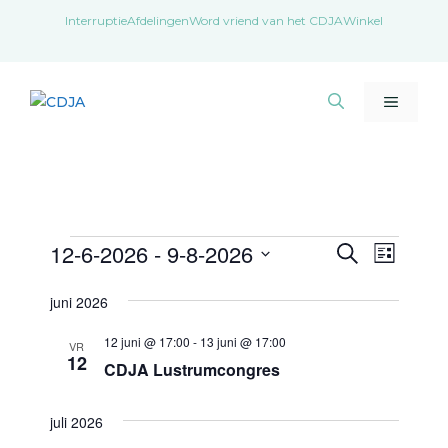
Ga
Interruptie
Afdelingen
Word vriend van het CDJA
Winkel
naar
de
inhoud
Menu
E
E
12-6-2026
 - 
9-8-2026
Evenementen
Z
L
o
v
v
i
S
e
j
juni 2026
e
e
k
e
s
e
n
l
t
12 juni @ 17:00
-
13 juni @ 17:00
n
n
VR
e
e
12
CDJA Lustrumcongres
e
c
m
t
m
e
juli 2026
e
e
n