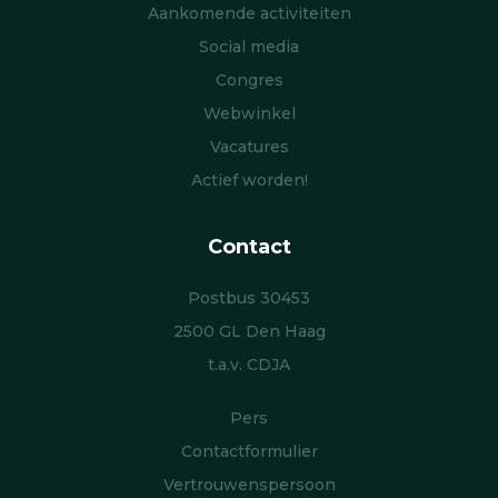
Aankomende activiteiten
i
Social media
e
Congres
Webwinkel
Vacatures
Actief worden!
Contact
Postbus 30453
2500 GL Den Haag
t.a.v. CDJA
Pers
Contactformulier
Vertrouwenspersoon