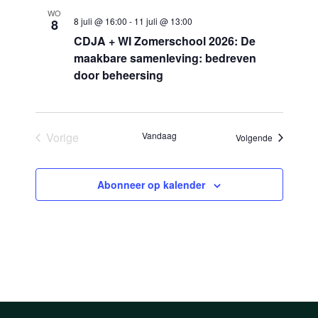
e
WO
n
t
8 juli @ 16:00
-
11 juli @ 13:00
8
r
w
t
CDJA + WI Zomerschool 2026: De
e
e
maakbare samenleving: bedreven
e
e
door beheersing
e
n
n
d
r
Z
a
g
o
t
a
Vorige
Vandaag
Evenement
Volgende
u
Evenementen
e
v
m
k
e
.
Abonneer op kalender
n
e
n
n
a
e
v
n
i
w
g
e
a